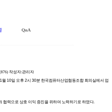
진
QnA
876)
작성자:
관리자
1
월
10
일 오후
2
시
30
분 한국컴퓨터산업협동조합 회의실에서 업
류와 협력으로 상호 이익 증진을 위하여 노력하기로 하였다
.