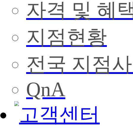
자격 및 혜
지점현황
전국 지점
QnA