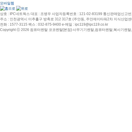
모바일웹
상호 : IPC네트웍스
대표 : 조병우
사업자등록번호 : 121-02-83199
통신판매업신고번호 
주소 : 인천광역시 미추홀구 방축로 312 317호 (주안동, 주안제이타워2차 지식산업센
전화 : 1577-3115
팩스 : 032-875-9400
e-메일 : ipc119@ipc119.co.kr
Copyright ⓒ 2026 컴퓨터렌탈 코코렌탈[본점]-사무기기렌탈,컴퓨터렌탈,복사기렌탈,노트북렌