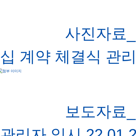
사진자료_
십 계약 체결식
관
보도자료_
관리자
일시
22.01.