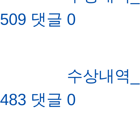
509
댓글
0
수상내역_
483
댓글
0